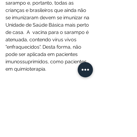
sarampo e, portanto, todas as 
crianças e brasileiros que ainda não 
se imunizaram devem se imunizar na 
Unidade de Saúde Básica mais perto 
de casa.  A  vacina para o sarampo é 
atenuada, contendo vírus vivos 
"enfraquecidos". Desta forma, não 
pode ser aplicada em pacientes 
imunossuprimidos, como pacientes 
em quimioterapia.
Espero que todos vocês que foram 
contemplados pela campanha da 
vacinação de gripe se vacinem. E 
lembrem-se, gripe mata, portanto 
vacina é vida!
vacina