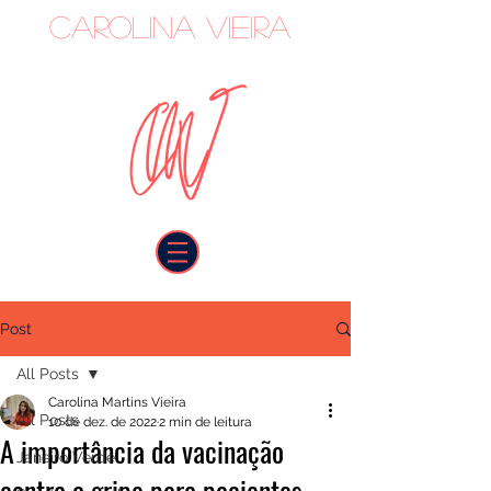
Carolina Vieira
oncologista
Post
All Posts
Carolina Martins Vieira
All Posts
10 de dez. de 2022
2 min de leitura
A importância da vacinação
Janeiro Verde
contra a gripe para pacientes