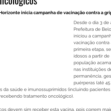
ncológicos
 Horizonte inicia campanha de vacinação contra a gr
Desde o dia 3 de a
Prefeitura de Bel
iniciou a campan
vacinação contra 
primeira etapa, s
idosos a partir de
população acamad
nas instituições d
permanência, ges
puérperas (até 45
res da saúde e imunossuprimidos (incluindo paciente
recebendo tratamento oncológico).
cos devem sim receber esta vacina, pois correm maio