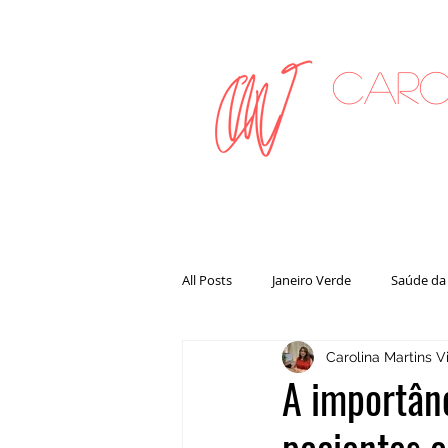
Caro
on
All Posts
Janeiro Verde
Saúde da
Carolina Martins Vi
A importânc