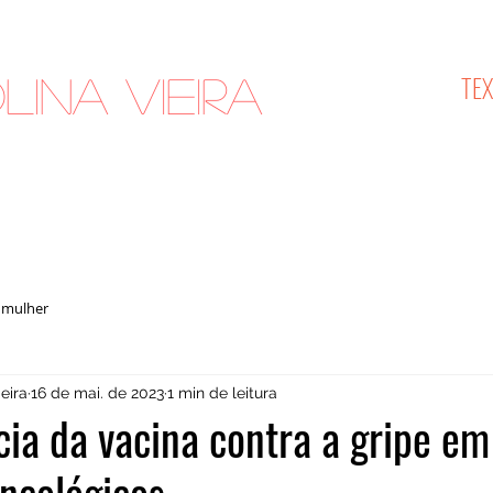
TE
lina Vieira
cologista
 mulher
eira
16 de mai. de 2023
1 min de leitura
ia da vacina contra a gripe em