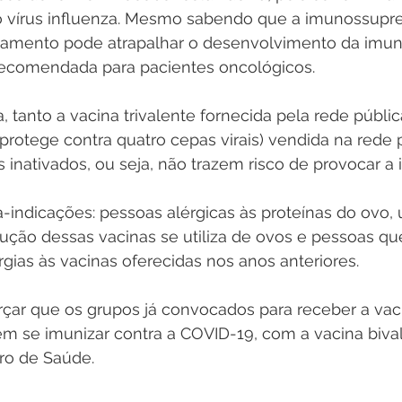
o vírus influenza. Mesmo sabendo que a imunossupr
tamento pode atrapalhar o desenvolvimento da imun
é recomendada para pacientes oncológicos.
 tanto a vacina trivalente fornecida pela rede públic
protege contra quatro cepas virais) vendida na rede p
 inativados, ou seja, não trazem risco de provocar a 
-indicações: pessoas alérgicas às proteínas do ovo,
ução dessas vacinas se utiliza de ovos e pessoas qu
ias às vacinas oferecidas nos anos anteriores.
rçar que os grupos já convocados para receber a vaci
 se imunizar contra a COVID-19, com a vacina bival
ro de Saúde.