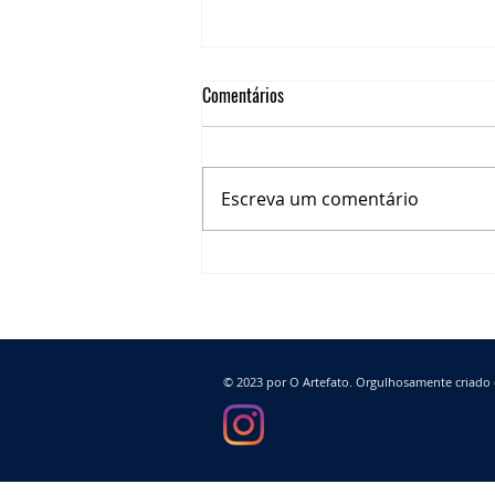
Comentários
Escreva um comentário
A NOVA VACINA DA COVID-19 E A
IMPORTÂNCIA DA IMUNIZAÇÃO DE
PACIENTES ONCOLÓGIOCOS
© 2023 por O Artefato. Orgulhosamente criad