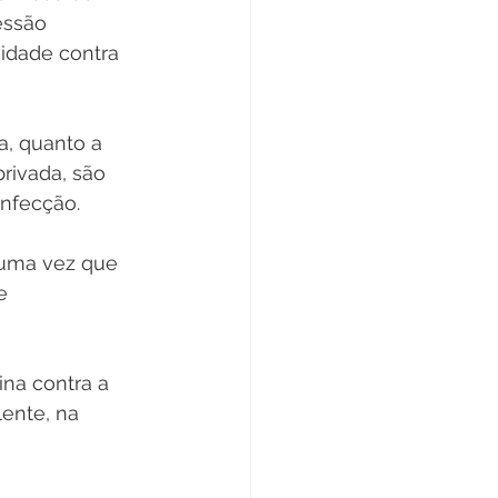
essão 
idade contra 
a, quanto a 
rivada, são 
infecção.
 uma vez que 
e 
na contra a 
ente, na 