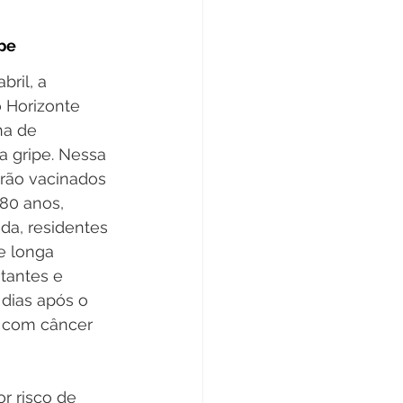
ipe
bril, a 
o Horizonte 
ha de 
a gripe. Nessa 
erão vacinados 
 80 anos, 
a, residentes 
e longa 
tantes e 
 dias após o 
s com câncer 
r risco de 