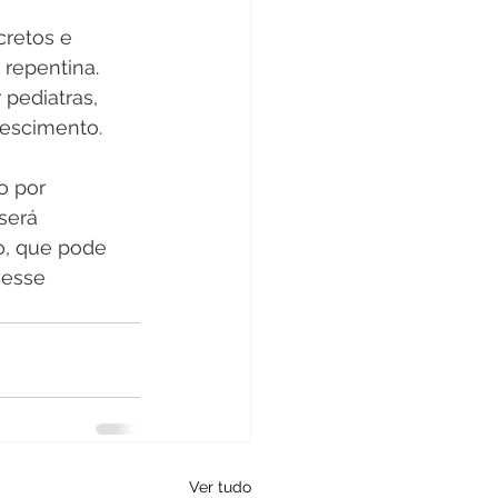
retos e 
 repentina. 
pediatras, 
escimento.
o por 
será 
o, que pode 
 esse 
Ver tudo