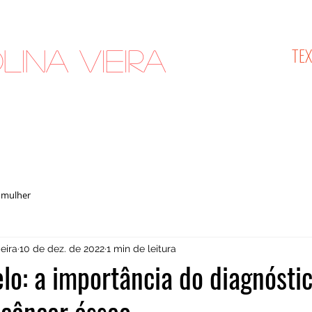
TE
lina Vieira
cologista
 mulher
eira
10 de dez. de 2022
1 min de leitura
lo: a importância do diagnósti