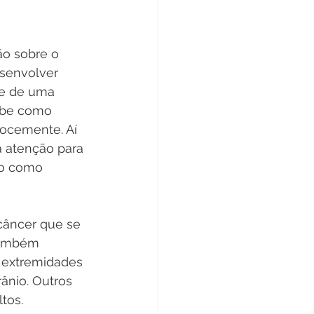
o sobre o 
senvolver 
se de uma 
abe como 
cocemente. Aí 
a atenção para 
do como 
câncer que se 
também 
 extremidades 
rânio. Outros 
tos.