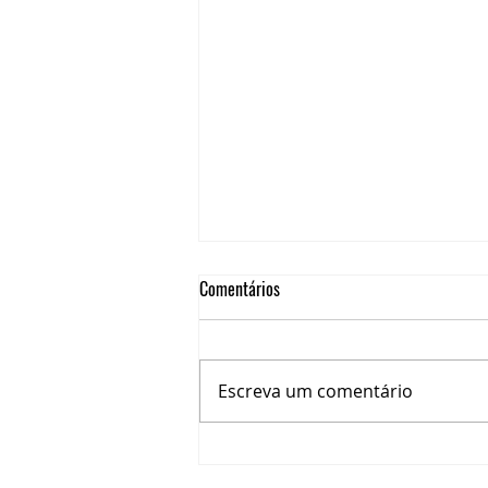
Comentários
Escreva um comentário
A NOVA VACINA DA COVID-19 E A
IMPORTÂNCIA DA IMUNIZAÇÃO DE