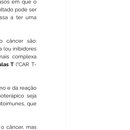
asos em que o 
ltado pode ser 
ssa a ter uma 
 câncer são: 
(ou inibidores 
mais complexa 
las T 
("CAR T-
o e da reação 
terápico seja 
toimunes, que 
 o câncer, mas 