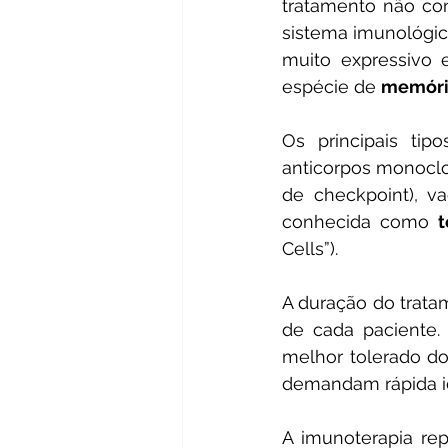
tratamento não con
sistema imunológic
muito expressivo 
espécie de 
memóri
Os principais tip
anticorpos monoclon
de checkpoint), v
conhecida como 
t
Cells”).
A duração do trat
de cada paciente.
melhor tolerado d
demandam rápida id
A imunoterapia rep