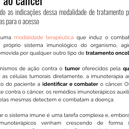
 ao câncer
o as indicações dessa modalidade de tratamento pa
ras para o acesso
 uma 
modalidade terapêutica
 que induz o comba
 próprio sistema imunológico do organismo, agi
omovida por qualquer outro tipo de 
tratamento onco
ismos de ação contra o 
tumor
 oferecidos pela 
qu
as células tumorais diretamente, a imunoterapia aux
o do paciente a 
identificar e combater
 o câncer. O
e contra o câncer, os remédios imunoterápicos auxil
 elas mesmas detectem e combatam a doença.
lar o sistema imune é uma tarefa complexa e, embora
munoterápicos venham crescendo de forma sign