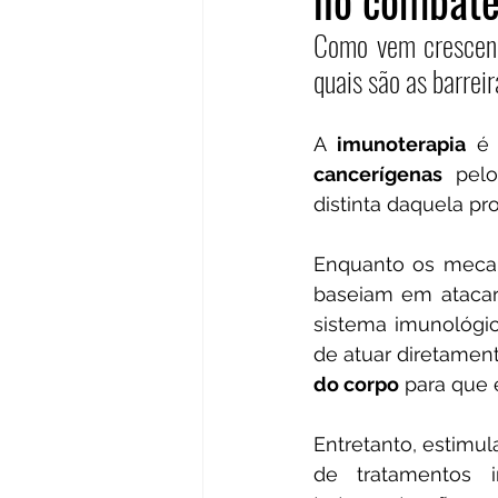
no combate
Como vem crescend
quais são as barrei
A 
imunoterapia
 é
cancerígenas
 pelo
distinta daquela pr
Enquanto os mecan
baseiam em atacar 
sistema imunológic
de atuar diretament
do corpo
 para que
Entretanto, estimu
de tratamentos i