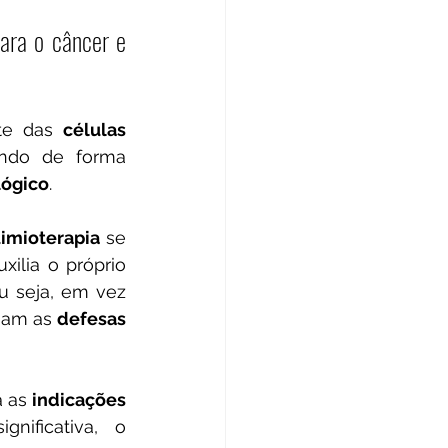
ra o câncer e 
te das 
células 
ndo de forma 
lógico
.
imioterapia 
se
ilia o próprio 
u seja, em vez 
iam as 
defesas 
 as 
indicações
ificativa, o 