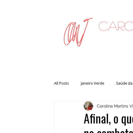
Caro
on
All Posts
Janeiro Verde
Saúde da
Carolina Martins Vi
Afinal, o q