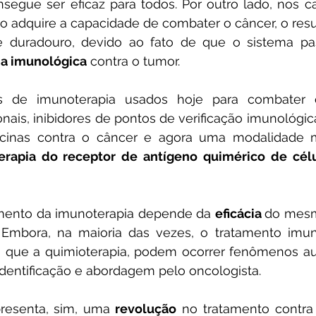
segue ser eficaz para todos. Por outro lado, nos c
o adquire a capacidade de combater o câncer, o resu
e duradouro, devido ao fato de que o sistema pa
a imunológica
 contra o tumor.
os de imunoterapia usados hoje para combater o
ais, inibidores de pontos de verificação imunológica 
acinas contra o câncer e agora uma modalidade 
erapia do receptor de antígeno quimérico de célu
amento da imunoterapia depende da 
eficácia 
do mesm
 Embora, na maioria das vezes, o tratamento imuno
o que a quimioterapia, podem ocorrer fenômenos au
entificação e abordagem pelo oncologista.
resenta, sim, uma
 revolução
 no tratamento contra