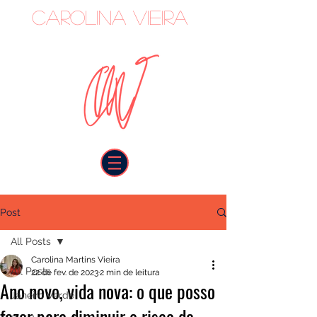
Carolina Vieira
oncologista
Post
All Posts
Carolina Martins Vieira
All Posts
22 de fev. de 2023
2 min de leitura
Ano novo, vida nova: o que posso
Janeiro Verde
fazer para diminuir o risco de