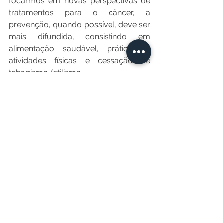
focarmos em novas perspectivas de 
tratamentos para o câncer, a 
prevenção, quando possível, deve ser 
mais difundida, consistindo em 
alimentação saudável, prática de 
atividades físicas e cessação de 
tabagismo/etilismo.
Tem alguma dúvida ou gostaria de 
sugerir um tema? Escreva pra mim: 
carolinavieiraoncologista@gmail.com
Ver tudo
Posts recentes