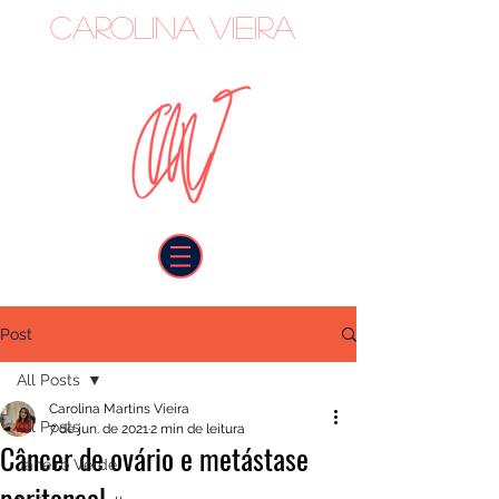
Carolina Vieira
oncologista
Post
All Posts
Carolina Martins Vieira
All Posts
7 de jun. de 2021
2 min de leitura
Câncer de ovário e metástase
Janeiro Verde
peritoneal