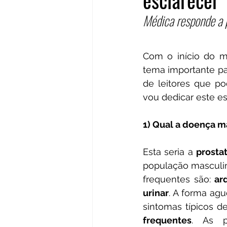
esclarecer
Médica responde a p
Com o início do 
tema importante par
de leitores que po
vou dedicar este e
1) Qual a doença 
Esta seria a 
prostat
população masculi
frequentes são: 
ar
urinar
. A forma agu
sintomas típicos d
frequentes
. As p