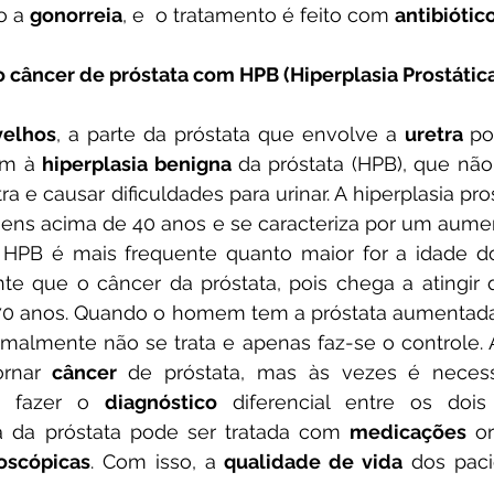
o a 
gonorreia
, e  o tratamento é feito com 
antibiótic
do câncer de próstata com HPB (Hiperplasia Prostáti
velhos
, a parte da próstata que envolve a 
uretra 
po
em à 
hiperplasia benigna 
da próstata (HPB), que não
ra e causar dificuldades para urinar. A hiperplasia pr
ns acima de 40 anos e se caracteriza por um aument
A HPB é mais frequente quanto maior for a idade d
te que o câncer da próstata, pois chega a atingir 
0 anos. Quando o homem tem a próstata aumentada
malmente não se trata e apenas faz-se o controle. 
ornar 
câncer 
de próstata, mas às vezes é necessá
a fazer o 
diagnóstico 
diferencial entre os dois
a da próstata pode ser tratada com 
medicações 
o
oscópicas
. Com isso, a 
qualidade de vida
 dos paci