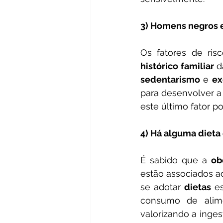
3) Homens negros 
histórico familiar
 d
sedentarismo 
e 
ex
para desenvolver a 
este último fator p
4) Há alguma dieta
É sabido que a 
ob
estão associados ao
se adotar 
dietas
 e
consumo de alim
valorizando a inges