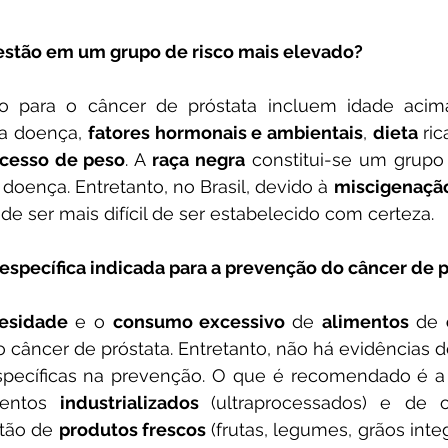
estão em um grupo de risco mais elevado?
a doença, 
fatores hormonais e ambientais
, 
dieta 
ri
cesso de peso
. A
 raça negra
 constitui-se um grupo 
doença. Entretanto, no Brasil, devido à 
miscigenaçã
ode ser mais difícil de ser estabelecido com certeza.
 específica indicada para a prevenção do câncer de 
esidade 
e o 
consumo excessivo 
de 
alimentos 
de 
 câncer de próstata. Entretanto, não há evidências d
specíficas na prevenção. O que é recomendado é a 
entos 
industrializados 
(ultraprocessados) e de o
tão de 
produtos frescos 
(frutas, legumes, grãos integ