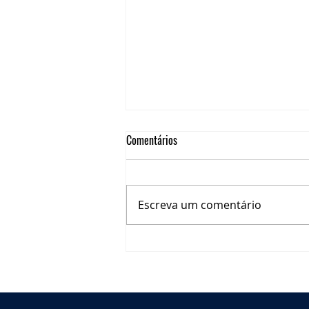
Comentários
Escreva um comentário
A NOVA VACINA DA COVID-19 E A
IMPORTÂNCIA DA IMUNIZAÇÃO DE
PACIENTES ONCOLÓGIOCOS