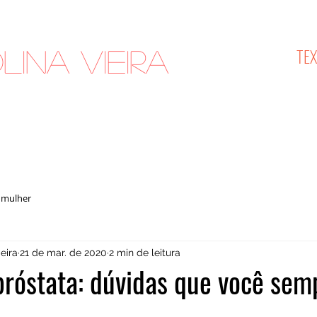
TE
lina Vieira
cologista
 mulher
eira
21 de mar. de 2020
2 min de leitura
róstata: dúvidas que você sem