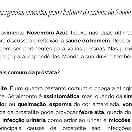
erguntas enviadas pelos leitores da coluna do Saúde
movimento 
Novembro Azul
, trouxe nas duas últim
a discussão e reflexão: a 
saúde do homem
. Recebi
dem ser pertinentes para várias pessoas. Nas próx
spaço para respondê-las. Mande a sua dúvida també
mais comum da próstata?
ite
. É um quadro bastante comum e chega a atingir
na. Geralmente é 
assintomática
, mas, quando dá 
si
dor
 ou 
queimação
, 
esperma 
de cor amarelada, 
von
da da prostatite pode provocar 
febre alta
, queda do 
e
 infecção urinária
 como ardor ao urinar e 
micções
rincipais causas de prostatite são infecções