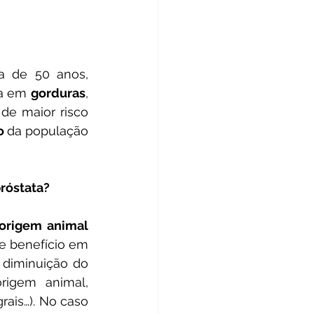
Os fatores de risco para o câncer de próstata incluem idade acima de 50 anos, 
ca em 
gorduras
, 
de maior risco 
o 
da população 
próstata?
origem animal 
e benefício em 
diminuição do 
rigem animal, 
rais…). No caso 