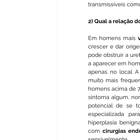
transmissíveis com
2) Qual a relação 
Em homens mais 
crescer e dar orig
pode obstruir a uret
a aparecer em home
apenas no local. 
muito mais frequen
homens acima de 7
sintoma algum, nor
potencial de se t
especializada par
hiperplasia benign
com 
cirurgias end
sensivelmente.