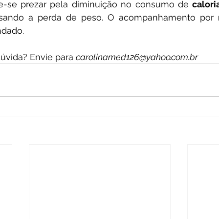
e-se prezar pela diminuição no consumo de 
calori
isando a perda de peso. O acompanhamento por 
ndado.
vida? Envie para 
carolinamed126@yahoo.com.br