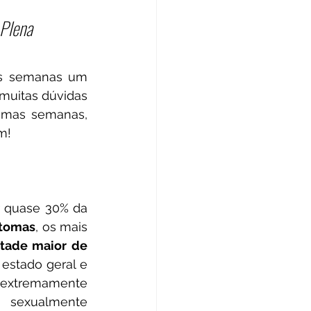
 Plena
as semanas um 
 muitas dúvidas 
imas semanas, 
m!
 quase 30% da 
ntomas
, os mais 
tade maior de 
estado geral e 
 
extremamente 
 sexualmente 