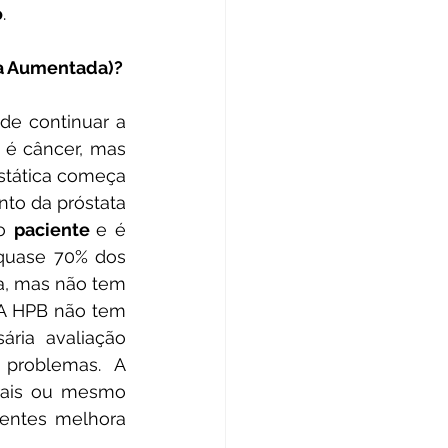
o
.
ca Aumentada)?
de continuar a 
 é câncer, mas 
ostática começa 
o da próstata 
o 
paciente 
e é 
quase 70% dos 
, mas não tem 
A HPB não tem 
ria avaliação 
 problemas. A 
rais ou mesmo 
entes melhora 