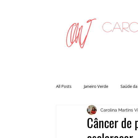
Caro
on
All Posts
Janeiro Verde
Saúde da
Carolina Martins Vi
Câncer de p