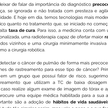
 deixar de falar da importância do diagnóstico 
precoc
a, se ignorada e não tratada com presteza e agil
idade. E hoje em dia, temos tecnologias mais moder
tico quanto no tratamento que, se iniciado no começ
alta 
taxa de cura
. Para isso, a medicina conta com
nalizada, uma radioterapia capaz de ofertar maior 
r
dos vizinhos e uma cirurgia minimamente invasiva 
mo a cirurgia robótica.
es de rastreamento para esse tipo de câncer? Prim
em um grupo que possui fator de risco, sugerimos 
treamento que utilizam a TC de baixa dosage
, caso realize algum exame de imagem do tórax e a
rocure uma equipe médica habilitada para a sua av
ortante são a adoção de 
hábitos de vida saudávei