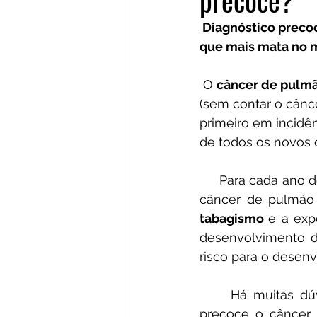
precoce?
 Diagnóstico precoce é capaz de reduzir as taxas de mortalidade de um dos cânceres 
que mais mata no
 O 
câncer de pulmã
(sem contar o cânc
primeiro em incidên
de todos os novos 
     Para cada ano do triênio 2020-2022, no Brasil, são estimados 17.760 casos novos de 
tabagismo 
e a exp
desenvolvimento d
risco para o desen
     Há muitas
precoce o câncer d