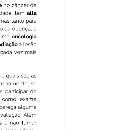
e 
no câncer de 
idade, tem 
alta 
nas tanto para 
o da doença, é 
 uma 
oncologia 
adiação 
à lesão 
cada vez mais 
eiramente, se 
participar de 
m como exame 
pareça alguma 
aliação. Além 
s
 e não fumar. 