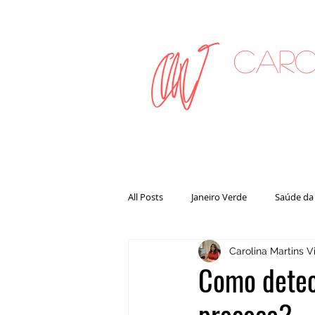
Caro
on
All Posts
Janeiro Verde
Saúde da
Carolina Martins Vi
Como detec