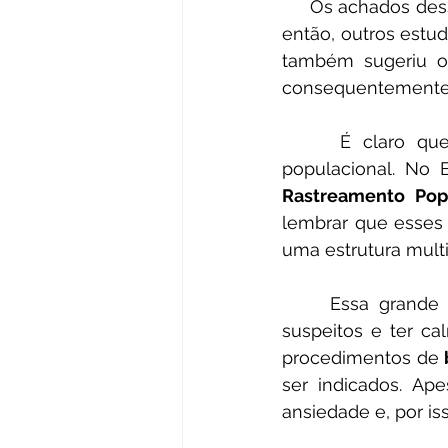
     Os achados 
então, outros estud
também sugeriu o 
consequentemente,
     É claro que devemos avaliar esses resultados em um contexto global e 
Rastreamento Pop
lembrar que esses 
uma estrutura multi
     Essa grande equipe especialista vai saber conduzir os achados tomográficos 
suspeitos e ter 
procedimentos de 
ser indicados. Ap
ansiedade e, por i