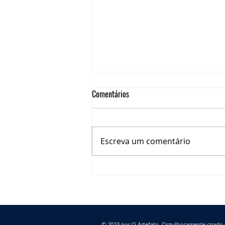
Comentários
Escreva um comentário
A NOVA VACINA DA COVID-19 E A
IMPORTÂNCIA DA IMUNIZAÇÃO DE
PACIENTES ONCOLÓGIOCOS
© 2023 por O Artefato. Orgulhosamente criad