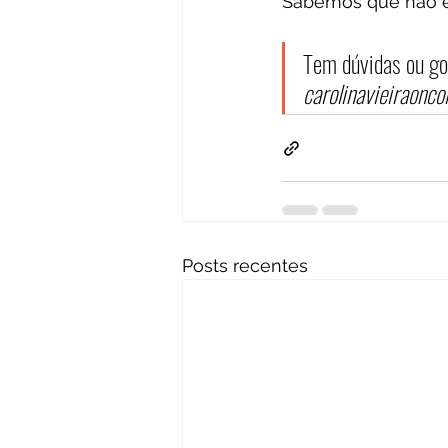
Sabemos que não é 
Tem dúvidas ou go
carolinavieiraonc
Posts recentes