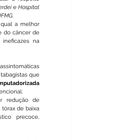
erdei
 e 
Hospital 
 UFMG
.
qual a melhor 
 do câncer de 
ineficazes na 
assintomáticas 
tabagistas que 
mputadorizada 
encional.
r redução de 
tórax de baixa 
ico precoce, 