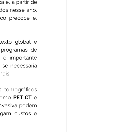
a e, a partir de 
dos nesse ano, 
o precoce e, 
populacional. No Brasil, diversos grupos começaram a desenvolver programas de 
 é importante 
se necessária 
nais.
como 
PET CT
 e 
invasiva podem 
egam custos e 