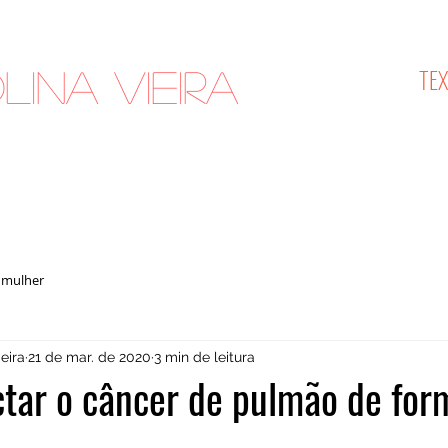
TE
lina Vieira
cologista
 mulher
eira
21 de mar. de 2020
3 min de leitura
tar o câncer de pulmão de for