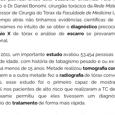
 o Dr. Daniel Bonomi, cirurgião torácico da
 Rede Mat
essor de Cirurgia do Tórax da 
Faculdade de Medicina
mpo atrás não tínhamos evidências científicas de 
exames no intuito de se obter o 
diagnóstico 
precoce
aio X
 de tórax e análise de 
escarro 
se provaram 
nal.
em 2011, um importante 
estudo 
avaliou 53.454 pessoas 
de idade, com história de tabagismo pesado e ou ex 
há menos de 15 anos. Metade realizou 
tomografia co
gem e a outra metade fez a 
radiografia 
de tórax conv
, esse estudo foi o primeiro capaz de mostra
nos pacientes de alto risco que realizaram a TC de 
xame permitiu que eles tivessem um diagnóst
cio do 
tratamento 
de forma mais rápida.