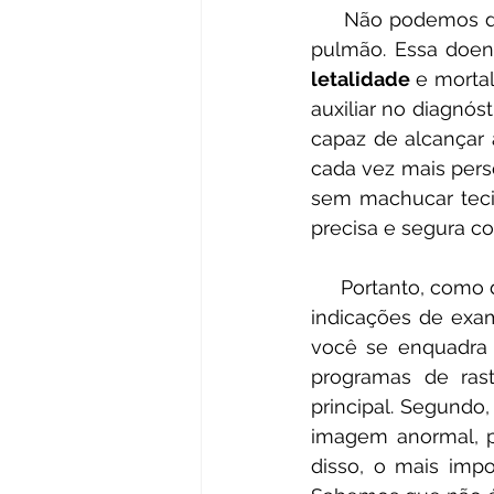
     Não podemos
pulmão. Essa doenç
letalidade 
e mortal
auxiliar no diagnós
capaz de alcançar 
cada vez mais perso
sem machucar teci
precisa e segura co
     Portanto, como detectar o câncer de pulmão de forma mais precoce e quais são as 
indicações de exam
você se enquadra 
programas de ras
principal. Segundo
imagem anormal, p
disso, o mais imp