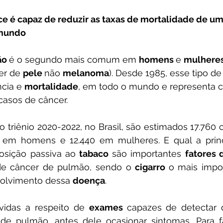
 mundo
o 
é o segundo mais comum em 
homens 
e 
mulheres
er de 
pele 
não 
melanoma
). Desde 1985, esse tipo de
cia e 
mortalidade
, em todo o mundo e representa c
casos de câncer.
osição passiva ao 
tabaco 
são importantes 
fatores 
e câncer de pulmão, sendo o 
cigarro 
o mais impor
volvimento dessa 
doença
.
 dúvidas a respeito de 
exames 
capazes de detectar 
e pulmão, antes dele ocasionar sintomas. Para fal