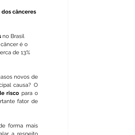
 
no Brasil 
 câncer é o 
erca de 13% 
câncer de pulmão em homens e 12.440 em mulheres. E qual a principal causa? O 
de risco
 para o 
tante fator de 
de forma mais 
ar a respeito 