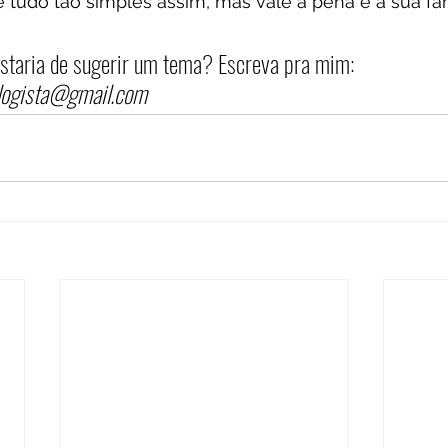
tudo tão simples assim, mas vale a pena e a sua fam
staria de sugerir um tema? Escreva pra mim: 
ologista@gmail.com