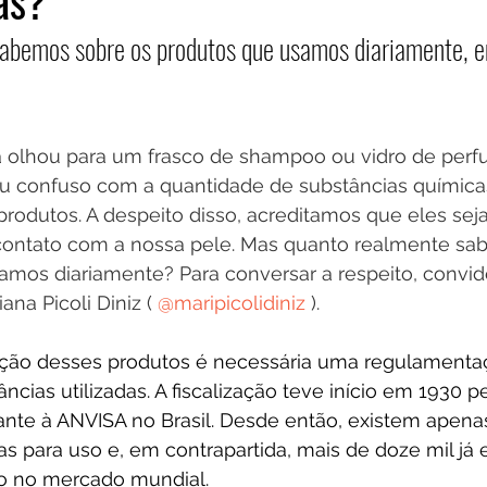
as?
abemos sobre os produtos que usamos diariamente, e
 olhou para um frasco de shampoo ou vidro de perf
u confuso com a quantidade de substâncias química
produtos. A despeito disso, acreditamos que eles se
contato com a nossa pele. Mas quanto realmente sa
amos diariamente? Para conversar a respeito, convide
na Picoli Diniz ( 
@maripicolidiniz 
).
ação desses produtos é necessária uma regulamentaç
âncias utilizadas. A fiscalização teve início em 1930 
te à ANVISA no Brasil. Desde então, existem apena
as para uso e, em contrapartida, mais de doze mil já 
o no mercado mundial. 