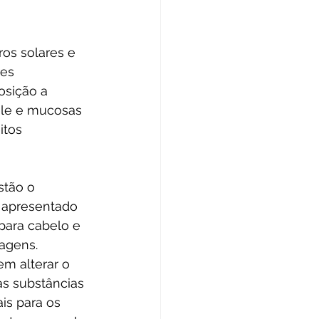
os solares e 
es 
sição a 
le e mucosas 
itos 
stão o 
 apresentado 
para cabelo e 
agens. 
m alterar o 
s substâncias 
s para os 