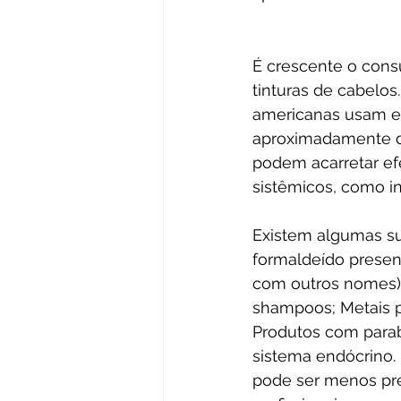
É crescente o consu
tinturas de cabelo
americanas usam em
aproximadamente d
podem acarretar efe
sistêmicos, como i
Existem algumas su
formaldeído presen
com outros nomes),
shampoos; Metais 
Produtos com parab
sistema endócrino.
pode ser menos pre