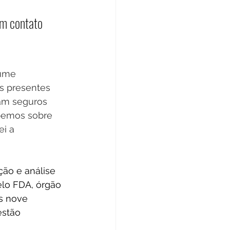
m contato 
ume 
s presentes 
jam seguros 
bemos sobre 
i a 
ão e análise 
pelo FDA, órgão 
s nove 
estão 