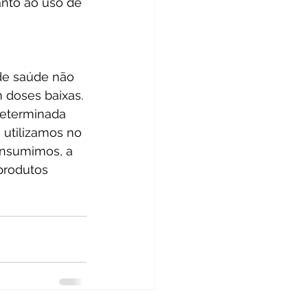
anto ao uso de 
de saúde não 
doses baixas. 
determinada 
 utilizamos no 
onsumimos, a 
produtos 