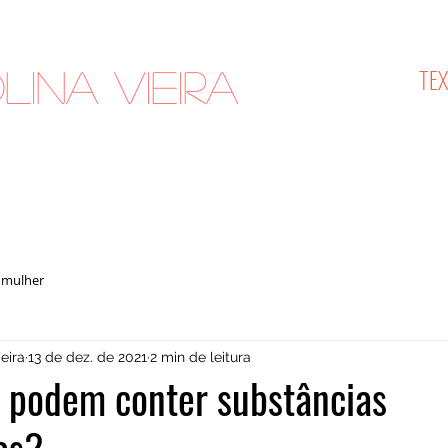
TE
lina Vieira
cologista
 mulher
eira
13 de dez. de 2021
2 min de leitura
 podem conter substâncias