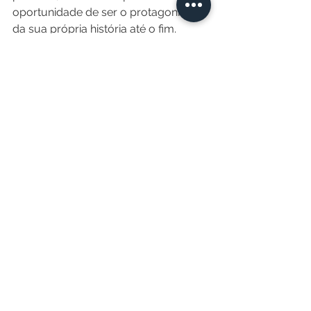
oportunidade de ser o protagonista 
da sua própria história até o fim.
Uma forma de garantir esse 
protagonismo é orientar nossos 
pacientes sobre a importância de 
realizar as diretivas antecipadas de 
vontade/testamento vital em um 
momento adequado, em que o 
paciente possa expor como ele quer 
ser cuidado, quais são seus valores, 
o que faz sentido para ele.
Assim, o paciente pode participar do 
processo de condução ativamente, 
planejando desde questões 
burocráticas que envolvem o fim da 
vida até a despedida de familiares e a 