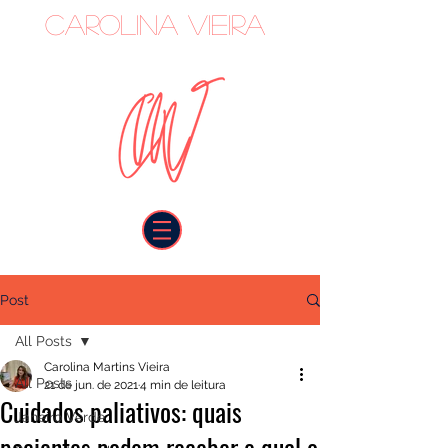
Carolina Vieira
oncologista
Post
All Posts
Carolina Martins Vieira
All Posts
21 de jun. de 2021
4 min de leitura
Cuidados paliativos: quais
Janeiro Verde
pacientes podem receber e qual o