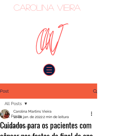
Carolina Vieira
oncologista
Post
All Posts
Carolina Martins Vieira
All Posts
10 de jan. de 2022
2 min de leitura
Cuidados para os pacientes com
Janeiro Verde
câncer nas festas de final de ano