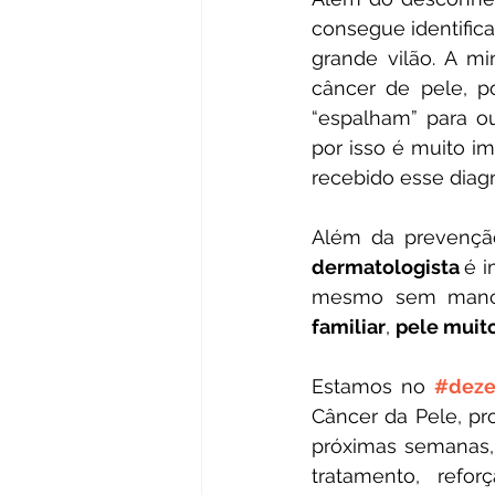
consegue identific
grande vilão. A m
câncer de pele, p
“espalham” para o
por isso é muito im
recebido esse diagn
dermatologista 
é i
mesmo sem mancha
familiar
, 
pele muito
Estamos no 
#deze
Câncer da Pele, pro
próximas semanas, 
tratamento, refo