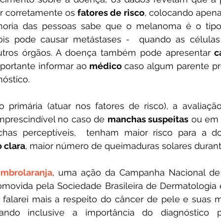
ar corretamente os 
fatores de risco
, colocando apena
inoria das pessoas sabe que o melanoma é o tipo 
ois pode causar metástases -  quando as células
utros órgãos. A doença também pode apresentar
 c
portante informar ao 
médico 
caso algum parente pr
óstico.
mprescindível no caso de 
manchas suspeitas
 ou em 
s perceptíveis,  tenham maior risco para a d
 clara
, maior número de queimaduras solares durante
mbrolaranja
, uma ação da Campanha Nacional de 
movida pela Sociedade Brasileira de Dermatologia e,
falarei mais a respeito do câncer de pele e suas m
rçando inclusive a importância do diagnóstico 