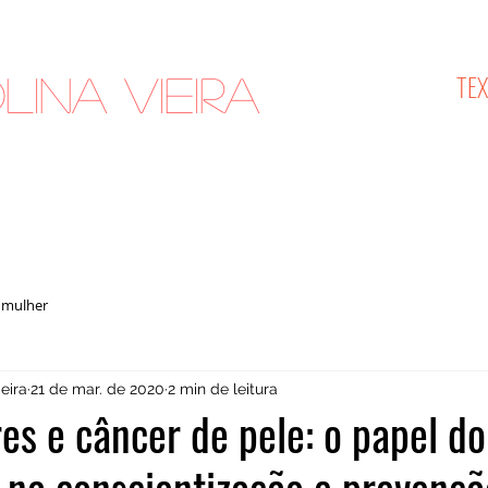
TE
lina Vieira
cologista
 mulher
eira
21 de mar. de 2020
2 min de leitura
es e câncer de pele: o papel do