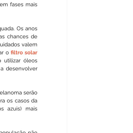
em fases mais 
quada. Os anos 
as chances de 
uidados valem 
r o 
filtro solar
tilizar óleos 
a desenvolver 
melanoma serão 
diagnosticados entre 2018 e 2019 no Brasil, sendo que a região Sul lidera os casos da 
s azuis) mais 
população não 