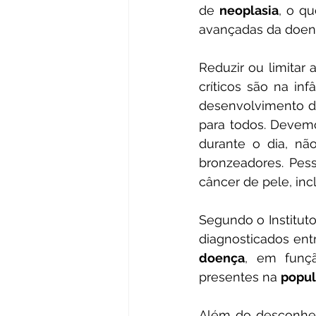
de 
neoplasia
, o q
avançadas da doen
Reduzir ou limitar
críticos são na inf
desenvolvimento d
para todos. Devemo
durante o dia, nã
bronzeadores. Pes
câncer de pele, in
Segundo o Instituto
doença
, em funçã
presentes na 
popul
Além do desconhec