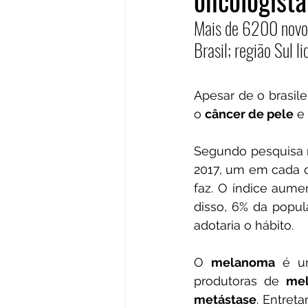
oncologista
Mais de 6200 novos
Brasil; região Sul l
Apesar de o brasile
o 
câncer de pele
 e
Segundo pesquisa r
2017, um em cada q
faz. O índice aume
disso, 6% da popul
adotaria o hábito.
O 
melanoma 
é u
produtoras de 
mel
metástase
. Entret