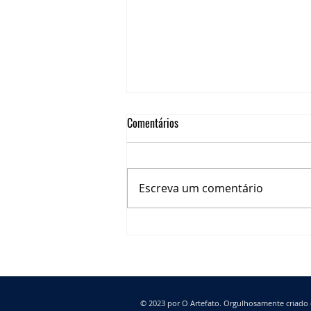
Comentários
Escreva um comentário
A NOVA VACINA DA COVID-19 E A
IMPORTÂNCIA DA IMUNIZAÇÃO DE
PACIENTES ONCOLÓGIOCOS
© 2023 por O Artefato. Orgulhosamente criad