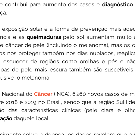
ue contribui para aumento dos casos e 
diagnóstico 
ça.
 a exposição solar é a forma de prevenção mais ade
ância e as 
queimaduras 
pelo sol aumentam muito 
e câncer de pele (incluindo o melanoma), mas os c
s nos proteger também nos dias nublados, reaplica
o esquecer de regiões como orelhas e pés e não u
soas de pele mais escura também são suscetíveis 
clusive  o melanoma.
 Nacional do 
Câncer 
(INCA), 6.260 novos casos de 
o das características clínicas (pele clara e olho
ação 
daquele local.
imento sobre a doença, os dados revelam que a 