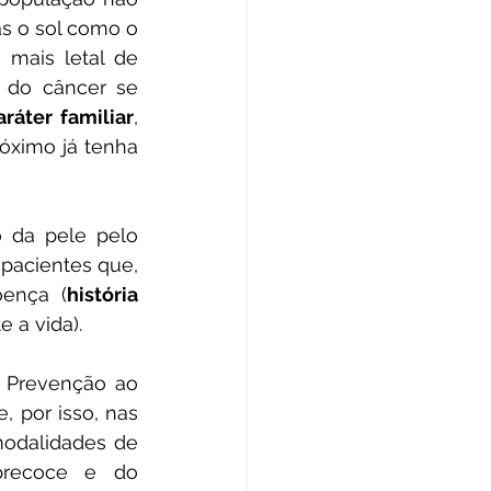
s o sol como o 
mais letal de 
 do câncer se 
aráter familiar
, 
óximo já tenha 
Além da prevenção primária (atuar nos fatores de risco), a avaliação da pele pelo 
pacientes que, 
oença (
história 
 a vida).
Prevenção ao 
 por isso, nas 
odalidades de 
precoce e do 