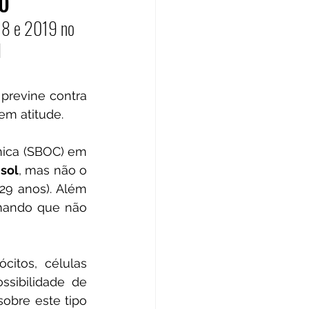
o
18 e 2019 no 
l
previne contra 
em atitude.
nica (SBOC) em 
 
sol
, mas não o 
29 anos). Além 
rmando que não 
tos, células 
, e pode levar à morte devido à grande possibilidade de 
obre este tipo 