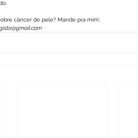
do.
sobre câncer de pele? Mande pra mim:
ogista@gmail.com