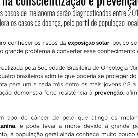
 na conscientização e prevençã
 casos de melanoma serão diagnosticados entre 20
idera os casos da doença, pelo perfil de população loca
iro conhecer os riscos da 
exposição solar
, pouco se 
 o grande problema é converter esse conhecimento 
ealizada pela Sociedade Brasileira de Oncologia Clí
uatro brasileiros admite que poderia se proteger do
nta para um a cada três entre os mais jovens (18 a 
ação demonstra forte resistência à 
prevenção
, afi
m tipo de câncer de pele que atinge os melanóci
anina
anto, a população geral ainda conhece muito pouco s