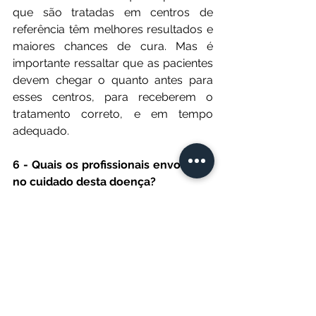
que são tratadas em centros de 
referência têm melhores resultados e 
maiores chances de cura. Mas é 
importante ressaltar que as pacientes 
devem chegar o quanto antes para 
esses centros, para receberem o 
tratamento correto, e em tempo 
adequado.
6 - Quais os profissionais envolvidos 
no cuidado desta doença?
O atendimento das pacientes com 
neoplasia trofoblástica gestacional 
exige uma equipe interdisciplinar 
disponível ampla, que usualmente é 
integrada por 
ginecologistas\obstetras, 