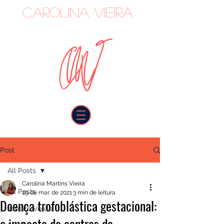
Carolina Vieira
oncologista
Post
All Posts
Carolina Martins Vieira
All Posts
29 de mar. de 2021
3 min de leitura
Doença trofoblástica gestacional:
Janeiro Verde
o impacto de centros de