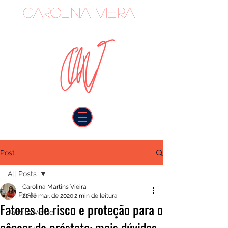
Carolina Vieira
oncologista
Post
All Posts
Carolina Martins Vieira
All Posts
21 de mar. de 2020
2 min de leitura
Fatores de risco e proteção para o
Janeiro Verde
câncer de próstata: mais dúvidas