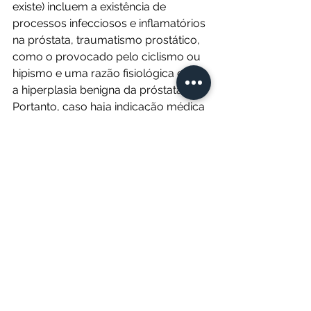
existe) incluem a existência de 
processos infecciosos e inflamatórios 
na próstata, traumatismo prostático, 
como o provocado pelo ciclismo ou 
hipismo e uma razão fisiológica que é 
a hiperplasia benigna da próstata. 
Portanto, caso haja indicação médica 
em realizar um exame de PSA, evitar 
andar de bicicleta ou a cavalo nas 48 
horas anteriores. No caso de infecção 
ou inflamação, o ideal é aguardar a 
resolução completa do quadro e a 
liberação médica para realização do 
exame.
Tem alguma dúvida ou gostaria de 
sugerir um tema sobre oncologia? 
Escreva pra mim 
carolinavieiraoncologista@gmail.com