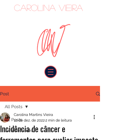
Carolina Vieira
oncologista
Post
All Posts
Carolina Martins Vieira
All Posts
10 de dez. de 2022
2 min de leitura
Incidência de câncer e
Janeiro Verde
ferramentas para avaliar impacto