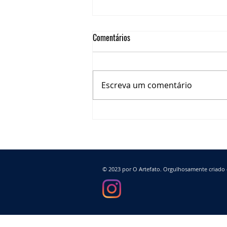
Comentários
Escreva um comentário
A NOVA VACINA DA COVID-19 E A
IMPORTÂNCIA DA IMUNIZAÇÃO DE
PACIENTES ONCOLÓGIOCOS
© 2023 por O Artefato. Orgulhosamente criad