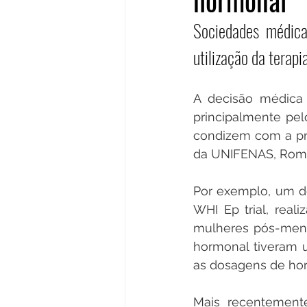
hormonal
Sociedades médica
utilização da terap
A decisão médica 
principalmente pel
condizem com a prá
da UNIFENAS, Romil
Por exemplo, um do
WHI Ep trial, rea
mulheres pós-menop
hormonal tiveram 
as dosagens de hor
Mais recentement