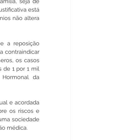
ília, seja de 
ificativa está 
ios não altera 
e a reposição 
 contraindicar 
ros, os casos 
e 1 por 1 mil 
 Hormonal da 
ual e acordada 
re os riscos e 
huma sociedade 
ão médica.