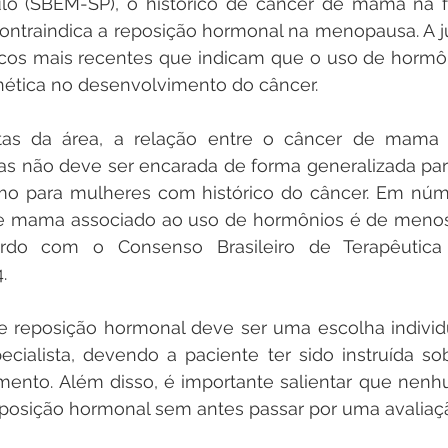
o (SBEM-SP), o histórico de câncer de mama na fam
ntraindica a reposição hormonal na menopausa. A just
icos mais recentes que indicam que o uso de hormôn
nética no desenvolvimento do câncer.
stas da área, a relação entre o câncer de mama 
as não deve ser encarada de forma generalizada para
mo para mulheres com histórico do câncer. Em núme
e mama associado ao uso de hormônios é de menos d
rdo com o Consenso Brasileiro de Terapêutica
.
 de reposição hormonal deve ser uma escolha individ
ialista, devendo a paciente ter sido instruída sob
amento. Além disso, é importante salientar que nen
eposição hormonal sem antes passar por uma avaliaç