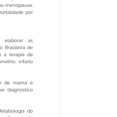
ós-menopausa, 
rtalidade por 
 elaborar as 
Brasileira de 
 à terapia de 
trio; infarto 
r de mama e 
e diagnóstico 
etabologia do 