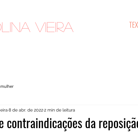
TE
lina Vieira
cologista
 mulher
eira
8 de abr. de 2022
2 min de leitura
e contraindicações da reposiçã