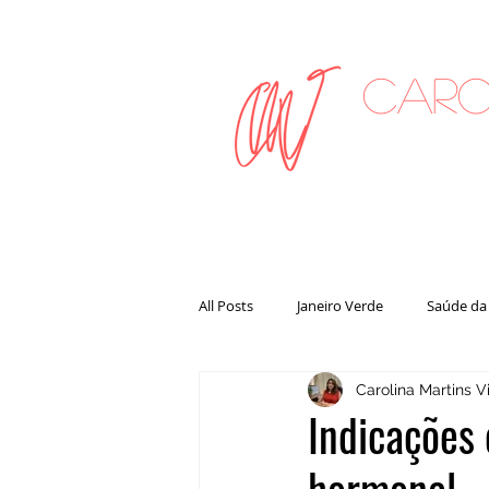
Caro
on
All Posts
Janeiro Verde
Saúde da
Carolina Martins Vi
Indicações 