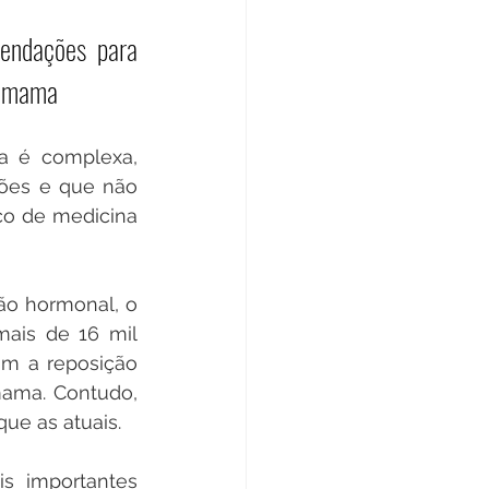
endações para 
de mama
a é complexa, 
ões e que não 
co de medicina 
o hormonal, o 
ais de 16 mil 
m a reposição 
ama. Contudo, 
ue as atuais.
 importantes 