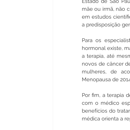
Estado de São Paul
mãe ou irmã, não co
em estudos científ
a predisposição ge
Para os especiali
hormonal existe, m
a terapia, até mes
novos de câncer d
mulheres, de aco
Menopausa de 2014
Por fim, a terapia
com o médico espec
benefícios do trat
médica orienta a r