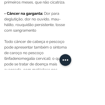
primeiros meses, que não cicatriza.
- Câncer na garganta:
 Dor para 
deglutição, dor no ouvido, mau-
hálito, rouquidão persistente, tosse 
com sangramento
Todo câncer de cabeça e pescoço 
pode apresentar também o sintoma 
de caroço no pescoço 
(linfadenomegalia cervical), o que 
pode se tratar de doença mais 
avançada, com metástase nos 
gânglios linfáticos do pescoço.
Na presença desses sintomas, é 
adequado buscar avaliação 
especializada. O diagnóstico incorreto 
ou o manejo inicial da doença feito de 