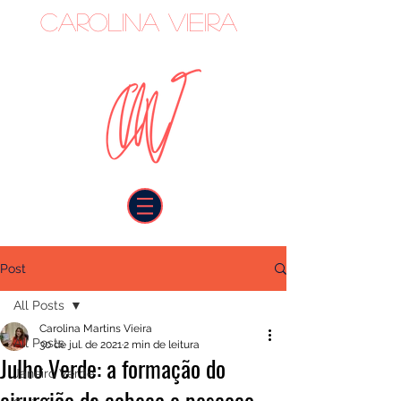
Carolina Vieira
oncologista
Post
All Posts
Carolina Martins Vieira
All Posts
30 de jul. de 2021
2 min de leitura
Julho Verde: a formação do
Janeiro Verde
cirurgião de cabeça e pescoço