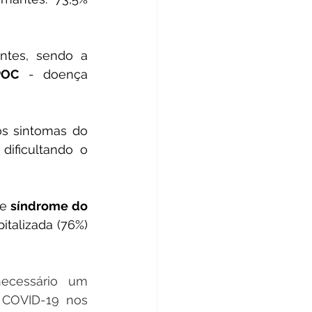
 foi observada em 83,8% dos pacientes, sendo a 
POC
 - doença 
s sintomas do 
ificultando o 
e 
síndrome do 
italizada (76%) 
cessário um 
COVID-19 nos 