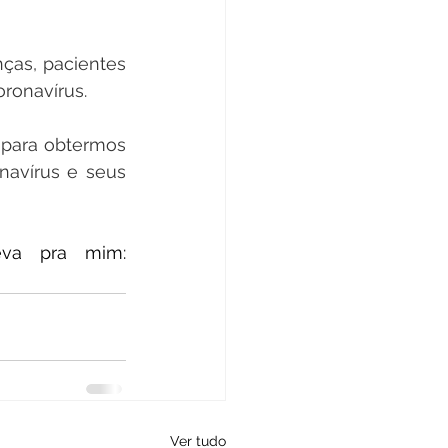
ças, pacientes 
ronavírus.
 para obtermos 
navírus e seus 
Tem alguma dúvida ou gostaria de sugerir um tema? Escreva pra mim: 
Ver tudo