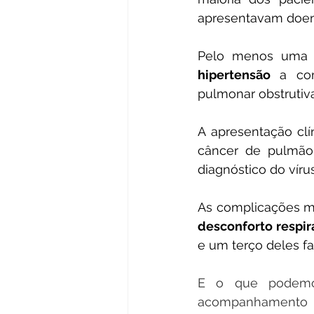
apresentavam doenç
Pelo menos uma
hipertensão
 a co
pulmonar obstrutiva
A apresentação cl
câncer de pulmão,
diagnóstico do vírus
As complicações m
desconforto respir
e um terço deles f
E o que podemos
acompanhamento m