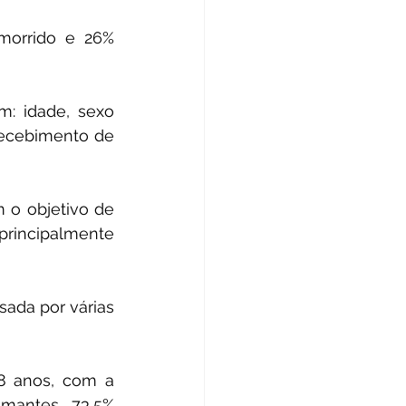
morrido e 26% 
: idade, sexo 
masculino, tabagismo anterior, fragilidade clínica, malignidade ativa e recebimento de 
 o objetivo de 
rincipalmente 
Essa colaboração global envolve 21 países em todo o mundo e é endossada por várias 
8 anos, com a 
mantes. 73,5% 