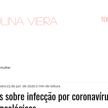
TE
lina Vieira
cologista
 mulher
eira
23 de jun. de 2020
2 min de leitura
s sobre infecção por coronavír