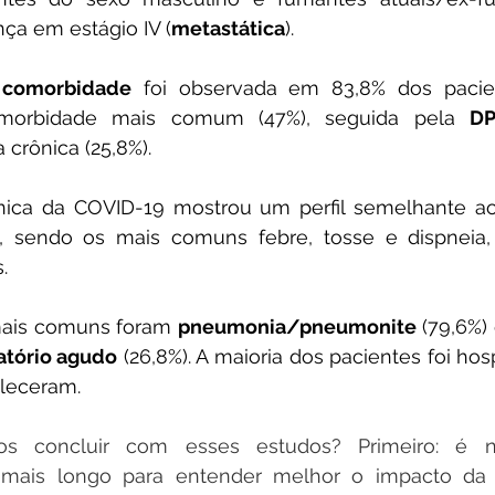
a em estágio IV (
metastática
).
 
comorbidade
morbidade mais comum (47%), seguida pela 
D
 crônica (25,8%). 
ínica da COVID-19 mostrou um perfil semelhante ao
 sendo os mais comuns febre, tosse e dispneia, d
.
ais comuns foram 
pneumonia/pneumonite
 (79,6%) 
atório agudo
 (26,8%). A maioria dos pacientes foi hosp
aleceram.
 concluir com esses estudos? Primeiro: é ne
ais longo para entender melhor o impacto da 