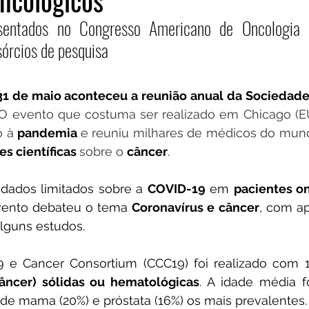
ncológicos
sentados no Congresso Americano de Oncologia 
órcios de pesquisa
 31 de maio aconteceu a reunião anual da Sociedade
. O evento que costuma ser realizado em Chicago (E
o à 
pandemia 
e reuniu milhares de médicos do mund
es científicas 
sobre o 
câncer
.
dados limitados sobre a 
COVID-19
 em 
pacientes o
ento debateu o tema 
Coronavírus e câncer
, com ap
lguns estudos.  
 e Cancer Consortium (CCC19) foi realizado com 1.
câncer) sólidas ou hematológicas
. A idade média f
de mama (20%) e próstata (16%) os mais prevalentes.