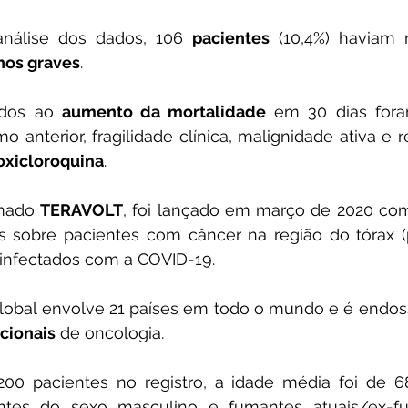
álise dos dados, 106 
pacientes
 (10,4%) haviam 
hos graves
. 
ados ao 
aumento da mortalidade
 em 30 dias foram
roxicloroquina
. 
mado 
TERAVOLT
, foi lançado em março de 2020 com
s sobre pacientes com câncer na região do tórax (p
infectados com a COVID-19.
cionais
 de oncologia. 
200 pacientes no registro, a idade média foi de 6
ntes do sexo masculino e fumantes atuais/ex-fu