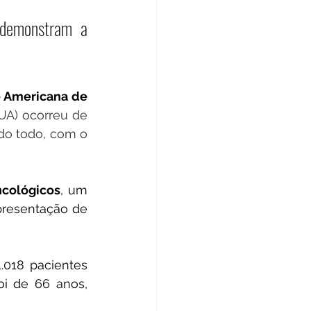
demonstram a 
 Americana de 
UA) ocorreu de 
o todo, com o 
ncológicos
, um 
resentação de 
018 pacientes 
oi de 66 anos, 