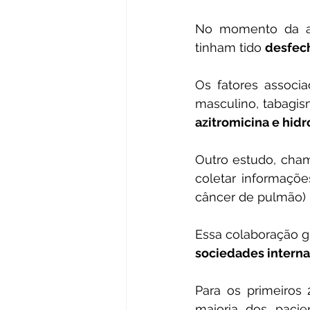
No momento da an
tinham tido 
desfec
Os fatores associ
azitromicina e hid
Outro estudo, cha
coletar informaçõe
câncer de pulmão) 
sociedades interna
Para os primeiros 
maioria dos pacie