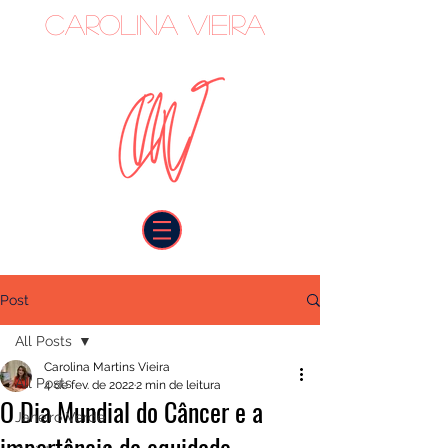
Carolina Vieira
oncologista
Post
All Posts
Carolina Martins Vieira
All Posts
4 de fev. de 2022
2 min de leitura
O Dia Mundial do Câncer e a
Janeiro Verde
importância da equidade