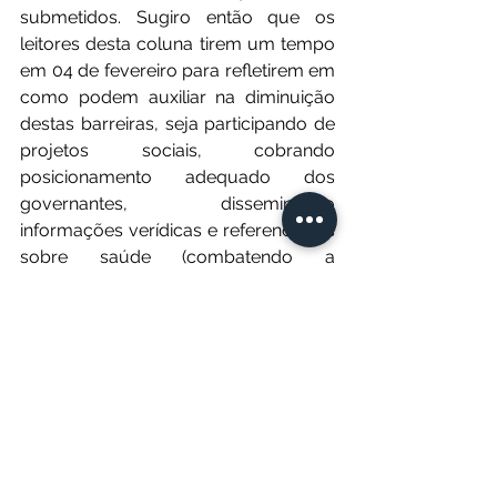
submetidos. Sugiro então que os 
leitores desta coluna tirem um tempo 
em 04 de fevereiro para refletirem em 
como podem auxiliar na diminuição 
destas barreiras, seja participando de 
projetos sociais, cobrando 
posicionamento adequado dos 
governantes, disseminando 
informações verídicas e referenciadas 
sobre saúde (combatendo a 
desinformação) ou até mesmo 
promovendo em seu círculo de 
convivência o estímulo a hábitos de 
vida mais saudáveis.