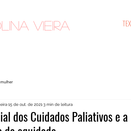
TE
lina Vieira
cologista
 mulher
eira
15 de out. de 2021
3 min de leitura
al dos Cuidados Paliativos e a