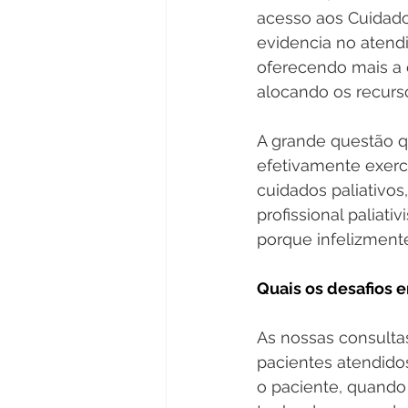
acesso aos Cuidados
evidencia no atend
oferecendo mais a
alocando os recurso
A grande questão q
efetivamente exerc
cuidados paliativo
profissional paliat
porque infelizment
Quais os desafios 
As nossas consulta
pacientes atendidos
o paciente, quando 