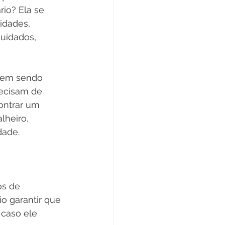
rio? Ela se 
idades, 
uidados, 
vem sendo 
ecisam de 
ontrar um 
lheiro, 
dade.
s de 
o garantir que 
 caso ele 