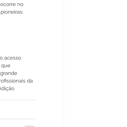
ocorre no 
pioneiras: 
 
o acesso 
 que 
 grande 
fissionais da 
ndição 