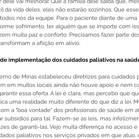
r dele vai melhorar. Que a família dele saiba que, m
l da vida deles, eles não estarão sozinhos. Que esse
r todos nós da equipe. Para o paciente diante de um
orme sofrimento, ter alguém que se importe com is
zem muita paz e conforto. Precisamos fazer parte do
ansformam a aflição em alívio.
 de implementação dos cuidados paliativos na saúd
rno de Minas estabeleceu diretrizes para cuidados pa
ém em muitos locais ainda não houve apoio e nem c
garantir essa oferta. A lei é clara, mas percebo que q
ica uma realidade muito diferente do que diz a lei. M
m a "boa vontade" dos profissionais de saúde em a
ar subsídios para tal. Fazem-se as leis, mas infelizme
es de garanti-las. Vejo muita diferença no acesso e
dados paliativos nos serviços privados em que atuo,