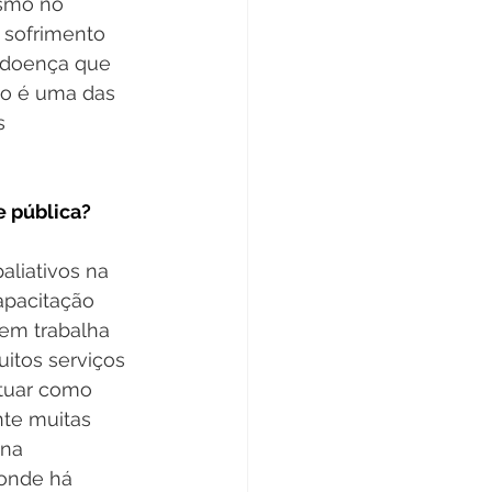
esmo no 
 sofrimento 
a doença que 
so é uma das 
s 
e pública?
liativos na 
apacitação 
uem trabalha 
uitos serviços 
tuar como 
nte muitas 
 na 
 onde há 