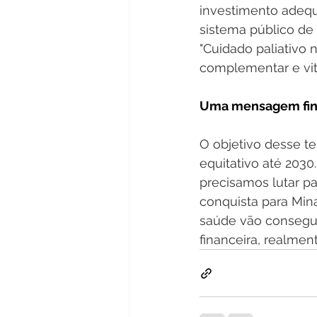
investimento adeq
sistema público de 
"Cuidado paliativo 
complementar e vit
Uma mensagem fina
O objetivo desse t
equitativo até 203
precisamos lutar p
conquista para Min
saúde vão consegui
financeira, realmen