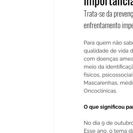
importânci
Trata-se da prevençã
enfrentamento impec
Para quem não sabe
qualidade de vida 
com doenças ameaça
meio da identifica
físicos, psicossocia
Mascarenhas, médic
Oncoclínicas.
O que significou pa
No dia 9 de outubro
Esse ano, o tema d