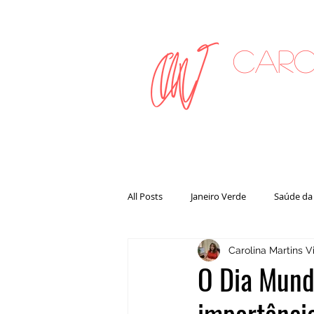
Caro
on
All Posts
Janeiro Verde
Saúde da
Carolina Martins Vi
O Dia Mundi