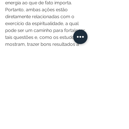
energia ao que de fato importa. 
Portanto, ambas ações estão 
diretamente relacionadas com o 
exercício da espiritualidade, a qual 
pode ser um caminho para fortalecer 
tais questões e, como os estudos 
mostram, trazer bons resultados à 
saúde.
Diante disso, fica claro o impacto 
significativo que a espiritualidade 
pode exercer sobre pacientes 
oncológicos. O SUS fornece Práticas 
Complementares em Saúde, como 
meditação, arteterapia, 
musicoterapia, acupuntura, entre 
outras. Tais práticas possuem íntima 
relação com a espiritualidade, uma 
vez que muitas consistem em buscar 