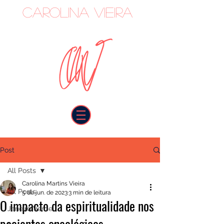
Carolina Vieira
oncologista
Post
All Posts
Carolina Martins Vieira
All Posts
5 de jun. de 2023
3 min de leitura
O impacto da espiritualidade nos
Janeiro Verde
pacientes oncológicos