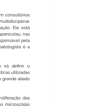
 consultórios 
idisciplinar, 
ção. Ele está 
anicolau, nas 
sponsável pela 
atologista é a 
irá definir o 
icas utilizadas 
 grande aliado 
liferação das 
o microscópio 