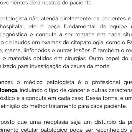
rovenientes de amostras do paciente.
atologista não atenda diretamente os pacientes em
spitalar, ele é peça fundamental da equipe mult
diagnóstico e conduta a ser tomada em cada situa
o de laudos em exames de citopatologia, como o Pap
e, mama, linfonodos e outras lesões. É também o re
 e materiais obtidos em cirurgias. Outro papel do p
lizado para investigação da causa da morte. 
cer, o médico patologista é o profissional que 
doença
, incluindo o tipo de câncer e outras característ
nóstico e a conduta em cada caso. Dessa forma, é um
definição do melhor tratamento para cada paciente.
uposto que uma neoplasia seja um distúrbio da pro
cimento celular patológico pode ser reconhecido a