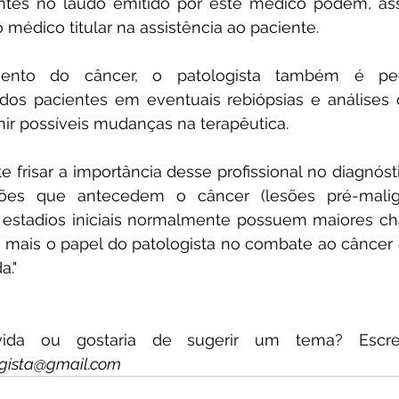
ntes no laudo emitido por este médico podem, assi
o médico titular na assistência ao paciente.
mento do câncer, o patologista também é pe
s pacientes em eventuais rebiópsias e análises ci
nir possíveis mudanças na terapêutica. 
te frisar a importância desse profissional no diagnóst
ões que antecedem o câncer (lesões pré-malign
estadios iniciais normalmente possuem maiores cha
a mais o papel do patologista no combate ao câncer
a."
ogista@gmail.com 