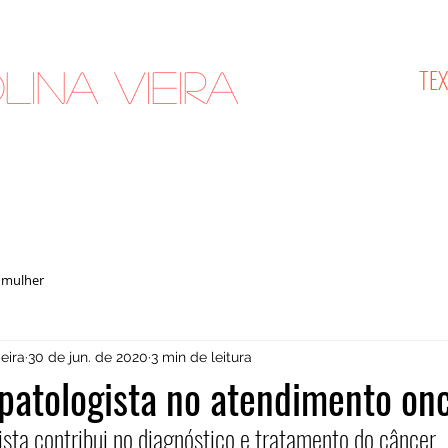
TE
lina Vieira
cologista
 mulher
eira
30 de jun. de 2020
3 min de leitura
patologista no atendimento on
sta contribui no diagnóstico e tratamento do câncer