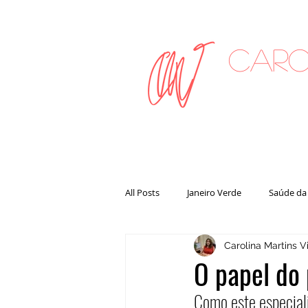
Caro
on
All Posts
Janeiro Verde
Saúde da
Carolina Martins Vi
O papel do 
Como este especiali