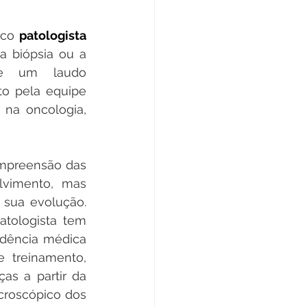
ico 
patologista 
a biópsia ou a 
ge um laudo 
o pela equipe 
 na oncologia, 
mpreensão das 
vimento, mas 
sua evolução. 
atologista tem 
dência médica 
 treinamento, 
s a partir da 
roscópico dos 