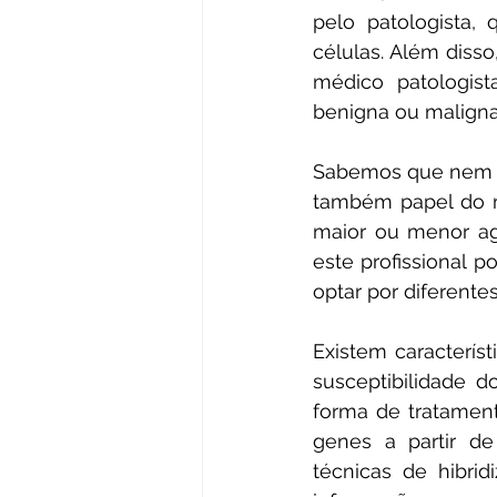
pelo patologista,
células. Além disso
médico patologist
benigna ou maligna 
Sabemos que nem t
também papel do mé
maior ou menor agr
este profissional 
optar por diferente
Existem característ
susceptibilidade 
forma de tratament
genes a partir d
técnicas de hibri