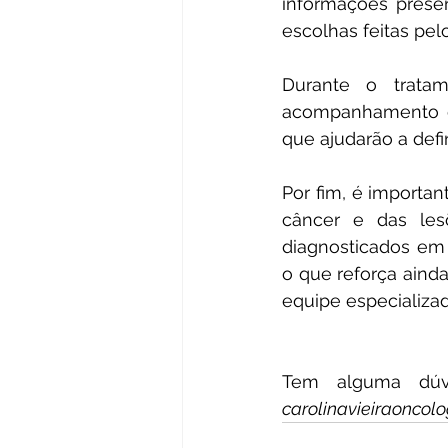
informações prese
escolhas feitas pel
Durante o trata
acompanhamento do
que ajudarão a defi
Por fim, é importan
câncer e das les
diagnosticados em 
o que reforça aind
equipe especializad
carolinavieiraoncol