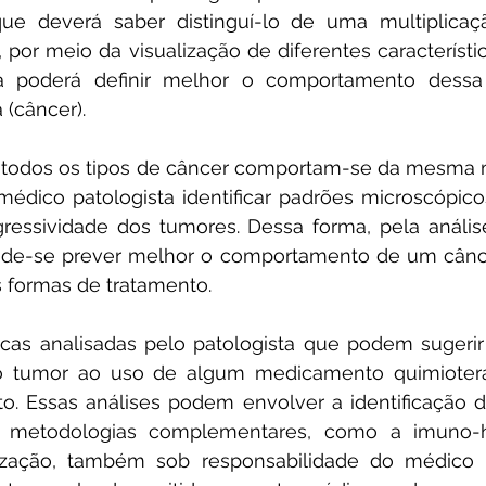
 que deverá saber distinguí-lo de uma multiplicaç
, por meio da visualização de diferentes característic
a poderá definir melhor o comportamento dessa 
(câncer). 
odos os tipos de câncer comportam-se da mesma m
dico patologista identificar padrões microscópicos
essividade dos tumores. Dessa forma, pela análise 
pode-se prever melhor o comportamento de um câncer
s formas de tratamento. 
icas analisadas pelo patologista que podem sugerir 
do tumor ao uso de algum medicamento quimioterá
o. Essas análises podem envolver a identificação d
e metodologias complementares, como a imuno-hi
dização, também sob responsabilidade do médico pa