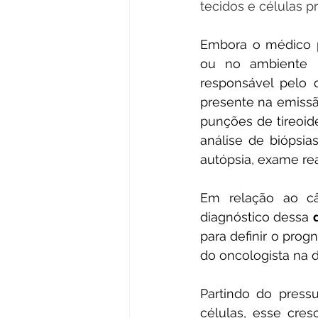
tecidos e células p
Embora o médico p
ou no ambiente ho
responsável pelo 
presente na emissã
punções de tireoid
análise de biópsias
autópsia, exame rea
Em relação ao cân
diagnóstico dessa 
para definir o prog
do oncologista na 
Partindo do press
células, esse cres