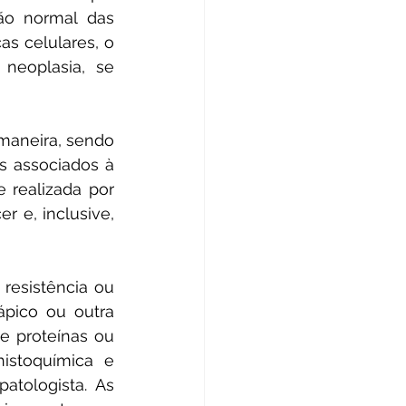
ão normal das 
as celulares, o 
neoplasia, se 
aneira, sendo 
 associados à 
realizada por 
 e, inclusive, 
resistência ou 
pico ou outra 
e proteínas ou 
stoquímica e 
tologista. As 