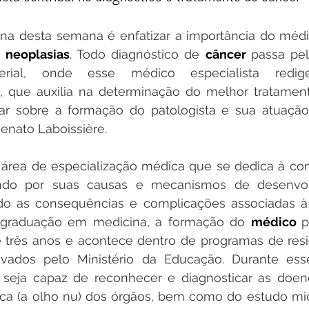
una desta semana é enfatizar a importância do méd
 
neoplasias
. Todo diagnóstico de 
câncer 
passa pel
erial, onde esse médico especialista redi
, que auxilia na determinação do melhor tratament
alar sobre a formação do patologista e sua atuação
Renato Laboissière.
 área de especialização médica que se dedica à co
do por suas causas e mecanismos de desenvol
 as consequências e complicações associadas à 
 graduação em medicina, a formação do 
médico 
p
 três anos e acontece dentro de programas de resi
vados pelo Ministério da Educação. Durante esse
seja capaz de reconhecer e diagnosticar as doença
ca (a olho nu) dos órgãos, bem como do estudo mic