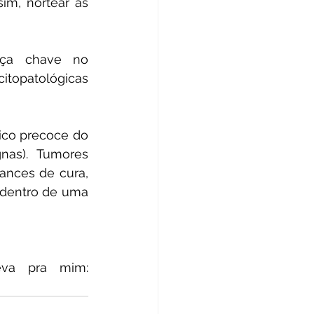
m, nortear as 
ça chave no 
topatológicas 
ico precoce do 
as). Tumores 
nces de cura, 
 dentro de uma 
Tem alguma dúvida ou gostaria de sugerir um tema? Escreva pra mim: 