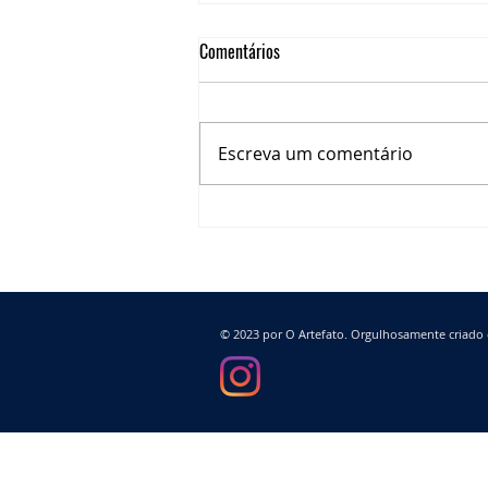
Comentários
Escreva um comentário
A NOVA VACINA DA COVID-19 E A
IMPORTÂNCIA DA IMUNIZAÇÃO DE
PACIENTES ONCOLÓGIOCOS
© 2023 por O Artefato. Orgulhosamente criad