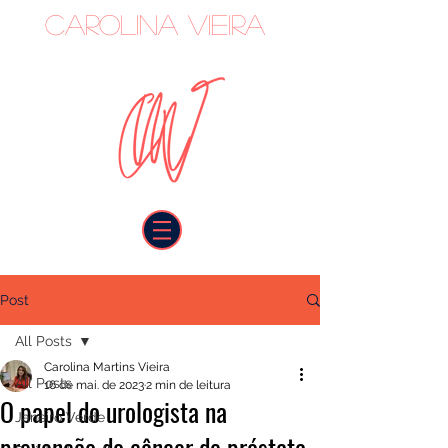
Carolina Vieira
oncologista
Post
All Posts
Carolina Martins Vieira
All Posts
16 de mai. de 2023
2 min de leitura
O papel do urologista na
Janeiro Verde
prevenção do câncer de próstata