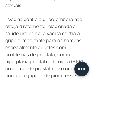
sexuais
- Vacina contra a gripe: embora não 
esteja diretamente relacionada à 
saúde urológica, a vacina contra a 
gripe é importante para os homens, 
especialmente aqueles com 
problemas de próstata, como 
hiperplasia prostática benigna (HPB) 
ou câncer de próstata. Isso ocorre 
porque a gripe pode piorar esses 
problemas e até mesmo levar a 
complicações
O urologista atende apenas 
homens?
Quando uma mulher deveria 