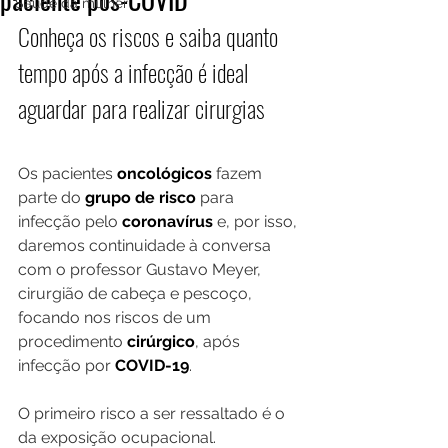
Saúde da mulher
Conheça os riscos e saiba quanto 
tempo após a infecção é ideal 
aguardar para realizar cirurgias
Os pacientes 
oncológicos
 fazem 
parte do 
grupo de risco
 para 
infecção pelo 
coronavírus
 e, por isso, 
daremos continuidade à conversa 
com o professor Gustavo Meyer, 
cirurgião de cabeça e pescoço, 
focando nos riscos de um 
procedimento 
cirúrgico
, após 
infecção por 
COVID-19
.
O primeiro risco a ser ressaltado é o 
da exposição ocupacional. 