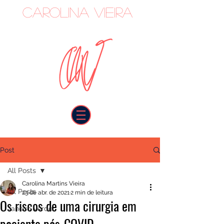
Carolina Vieira
oncologista
Post
All Posts
Carolina Martins Vieira
All Posts
23 de abr. de 2021
2 min de leitura
Os riscos de uma cirurgia em
Janeiro Verde
paciente pós-COVID