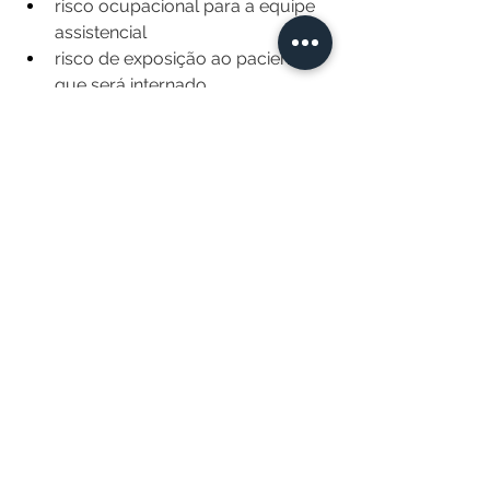
risco ocupacional para a equipe 
assistencial
risco de exposição ao paciente 
que será internado
necessidade de se postergar o 
tratamento por sete semanas, 
em pacientes que já tiveram 
COVID
Diante de todos esses fatores 
conflitantes, a rotina tem se 
apresentado especialmente 
desafiadora, mesmo para os 
especialistas mais experientes.
Tem alguma dúvida ou gostaria de 
sugerir um tema? Escreva pra mim: 