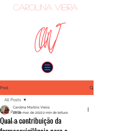
Carolina Vieira
oncologista
Post
All Posts
Carolina Martins Vieira
All Posts
28 de mar. de 2022
2 min de leitura
Qual a contribuição da
Janeiro Verde
farmacovigilância para a