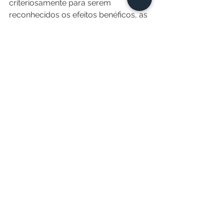
criteriosamente para serem 
reconhecidos os efeitos benéficos, as 
doses corretas, o perfil da população 
que se beneficiará e os possíveis 
efeitos adversos.
Por isso, é muito importante ter uma 
avaliação médica regular e somente 
usar os remédios prescritos pelo seu 
médico. E se apresentar algum efeito 
colateral, presente ou não na bula, 
comunique ao seu médico.
Para aqueles que gostam de filmes e 
quiserem entender melhor o 
processo de desenvolvimento de 
uma medicação, deixo a sugestão: 
"Uma chance de viver (Living Proof, 
2008)". Belo filme que mostra o 