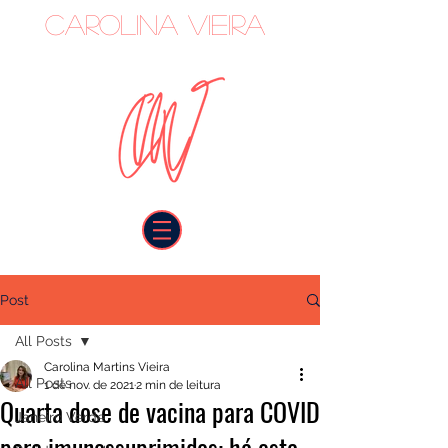
Carolina Vieira
oncologista
Post
All Posts
Carolina Martins Vieira
All Posts
1 de nov. de 2021
2 min de leitura
Quarta dose de vacina para COVID
Janeiro Verde
para imunossuprimidos: há esta