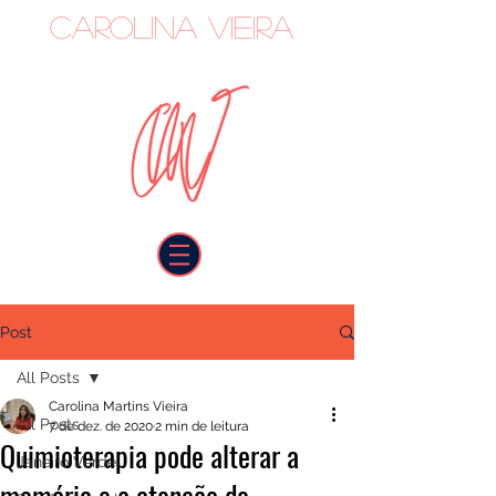
Carolina Vieira
oncologista
Post
All Posts
Carolina Martins Vieira
All Posts
7 de dez. de 2020
2 min de leitura
Quimioterapia pode alterar a
Janeiro Verde
memória e a atenção de