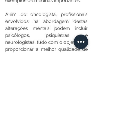
exemplos de medidas importantes.
Além do oncologista, profissionais 
envolvidos na abordagem destas 
alterações mentais podem incluir 
psicólogos, psiquiatras e 
neurologistas, tudo com o objetivo de 
proporcionar a melhor qualidade de 
vida para o paciente oncológico.
Tem alguma dúvida ou gostaria de sugerir 
um tema? Escreva pra mim: 
carolinavieiraoncologista@gmail.com