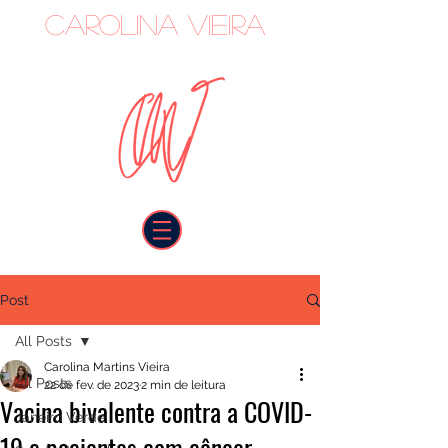
Carolina Vieira
oncologista
Post
All Posts
Carolina Martins Vieira
All Posts
22 de fev. de 2023
2 min de leitura
Vacina bivalente contra a COVID-
Janeiro Verde
19 e pacientes com câncer