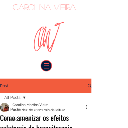
Carolina Vieira
oncologista
Post
All Posts
Carolina Martins Vieira
All Posts
10 de dez. de 2022
1 min de leitura
Como amenizar os efeitos
Janeiro Verde
colaterais da braquiterapia