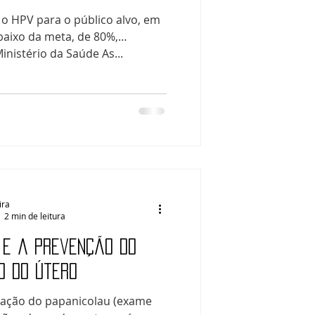
 o HPV para o público alvo, em
baixo da meta, de 80%,
nistério da Saúde As...
ira
2 min de leitura
 e a prevenção do
o do útero
ização do papanicolau (exame