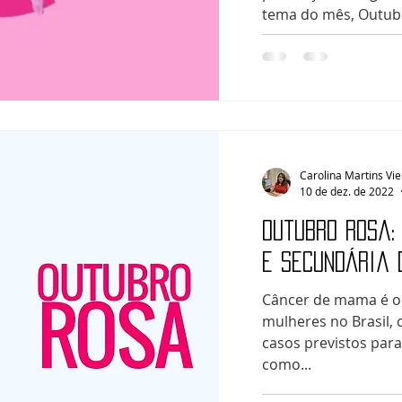
tema do mês, Outubr
Carolina Martins Vie
10 de dez. de 2022
Outubro Rosa:
e secundária 
Câncer de mama é o
mulheres no Brasil, 
casos previstos par
como...