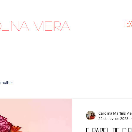
TE
lina Vieira
cologista
 mulher
Carolina Martins Vie
22 de fev. de 2023
O papel do ci