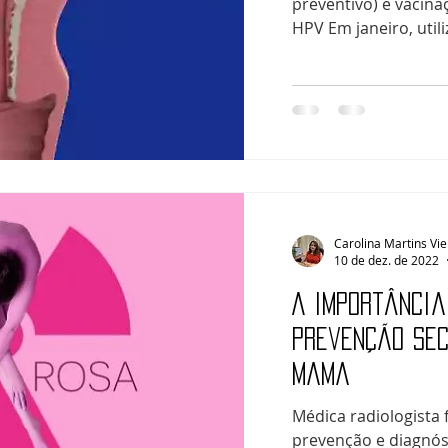
preventivo) e vacin
HPV Em janeiro, utili
Carolina Martins Vie
10 de dez. de 2022
A importância
prevenção sec
mama
Médica radiologista 
prevenção e diagnó