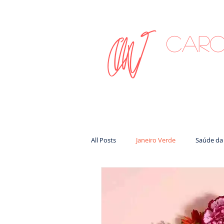
Caro
on
All Posts
Janeiro Verde
Saúde da