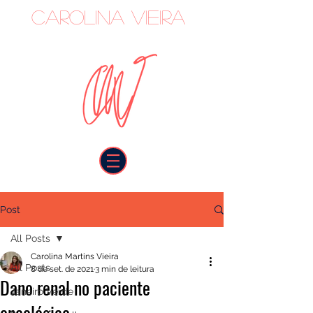
Carolina Vieira
oncologista
Post
All Posts
Carolina Martins Vieira
All Posts
8 de set. de 2021
3 min de leitura
Dano renal no paciente
Janeiro Verde
oncológico